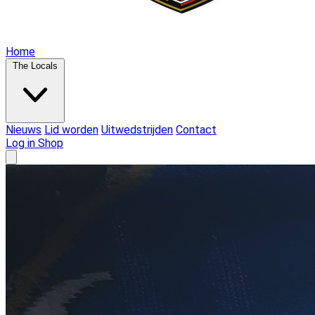
Home
The Locals
Nieuws
Lid worden
Uitwedstrijden
Contact
Log in
Shop
Open main menu